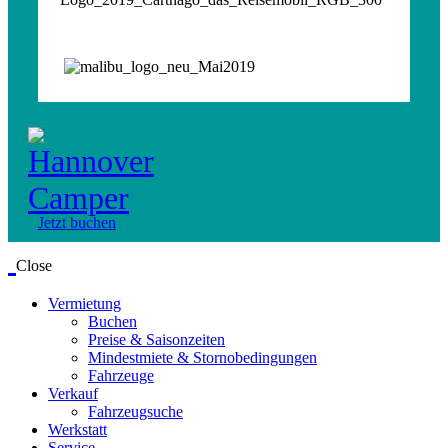
Jetzt buchen
Close
Vermietung
Buchen
Preise & Saisonzeiten
Mindestmiete & Stornobedingungen
Fahrzeuge
Verkauf
Fahrzeugsuche
Werkstatt
Service