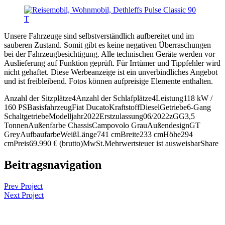
Unsere Fahrzeuge sind selbstverständlich aufbereitet und im
sauberen Zustand. Somit gibt es keine negativen Überraschungen
bei der Fahrzeugbesichtigung. Alle technischen Geräte werden vor
Auslieferung auf Funktion geprüft. Für Irrtümer und Tippfehler wird
nicht gehaftet. Diese Werbeanzeige ist ein unverbindliches Angebot
und ist freibleibend. Fotos können aufpreisige Elemente enthalten.
Anzahl der Sitzplätze
4
Anzahl der Schlafplätze
4
Leistung
118 kW /
160 PS
Basisfahrzeug
Fiat Ducato
Kraftstoff
Diesel
Getriebe
6-Gang
Schaltgetriebe
Modelljahr
2022
Erstzulassung
06/2022
zGG
3,5
Tonnen
Außenfarbe Chassis
Campovolo Grau
Außendesign
GT
Grey
Aufbaufarbe
Weiß
Länge
741 cm
Breite
233 cm
Höhe
294
cm
Preis
69.990 € (brutto)
MwSt.
Mehrwertsteuer ist ausweisbar
Share
Beitragsnavigation
Prev Project
Next Project