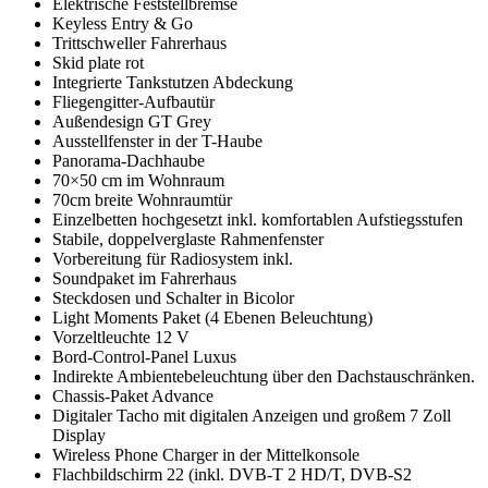
Elektrische Feststellbremse
Keyless Entry & Go
Trittschweller Fahrerhaus
Skid plate rot
Integrierte Tankstutzen Abdeckung
Fliegengitter-Aufbautür
Außendesign GT Grey
Ausstellfenster in der T-Haube
Panorama-Dachhaube
70×50 cm im Wohnraum
70cm breite Wohnraumtür
Einzelbetten hochgesetzt inkl. komfortablen Aufstiegsstufen
Stabile, doppelverglaste Rahmenfenster
Vorbereitung für Radiosystem inkl.
Soundpaket im Fahrerhaus
Steckdosen und Schalter in Bicolor
Light Moments Paket (4 Ebenen Beleuchtung)
Vorzeltleuchte 12 V
Bord-Control-Panel Luxus
Indirekte Ambientebeleuchtung über den Dachstauschränken.
Chassis-Paket Advance
Digitaler Tacho mit digitalen Anzeigen und großem 7 Zoll
Display
Wireless Phone Charger in der Mittelkonsole
Flachbildschirm 22 (inkl. DVB-T 2 HD/T, DVB-S2